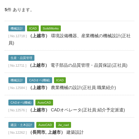
5
件 あります。
機械設計
ICAD
SolidWorks
（上越市）
環境設備機器、産業機械の機械設計(正社
[ No.12718 ]
員)
生産・品質管理
（上越市）
電子部品の品質管理・品質保証(正社員)
[ No.12711 ]
機械設計
CADオペ(機械)
ICAD
（上越市）
農業機械の設計(正社員:職業紹介)
[ No.12584 ]
CADオペ(機械)
AutoCAD
（上越市）
CADオペレータ(正社員:紹介予定派遣)
[ No.12576 ]
建設・土木設計
AutoCAD
Jw_cad
（長岡市, 上越市）
建築設計
[ No.12262 ]