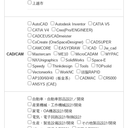
上越市
AutoCAD
Autodesk Inventor
CATIA V5
CATIA V4
Creo(Pro/ENGINEER)
CADCEUS/CADmeister
CoCreate (OneSpaceDesigner)
CADSUPER
CAMCORE
EASYDRAW
ICAD
Jw_cad
CAD/CAM
Mastercam
ME10
MicroCADAM
MYPAC
NX/Unigraphics
SolidWorks
Space-E
Speedy
Thinkdesign
Tools
TOPsolid
Vectorworks
WorkNC
頭脳RAPID
AP100/60/40（板金系）
CADMAC
CR5000
ANSYS (CAE)
自動車・自動車部品設計／開発
産業機械・工作機械設計/開発
家電・OA機器設計/開発
電気・電子回路設計/制御設計
生産・製造設備設計/開発
その他製品設計/開発