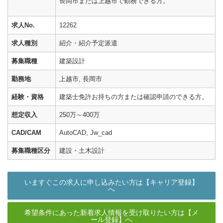
長岡市または上越市で勤務できる方。
求人No.
12262
求人種別
紹介・紹介予定派遣
募集職種
建築設計
勤務地
上越市, 長岡市
経験・資格
建築士免許お持ちの方または確認申請のできる方。
想定収入
250万～400万
CAD/CAM
AutoCAD, Jw_cad
募集職種区分
建設・土木設計
いますぐこの求人に申し込みたい方は【キャリア登録】
へ
希望条件にあった新着求人情報を受け取りたい方は【メ
ール登録】へ