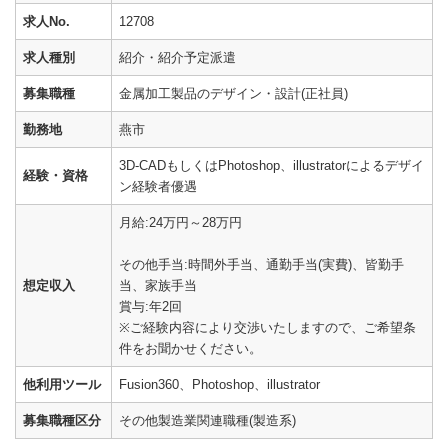
求人No.
12708
求人種別
紹介・紹介予定派遣
募集職種
金属加工製品のデザイン・設計(正社員)
勤務地
燕市
3D-CADもしくはPhotoshop、illustratorによるデザイ
経験・資格
ン経験者優遇
月給:24万円～28万円
その他手当:時間外手当、通勤手当(実費)、皆勤手
想定収入
当、家族手当
賞与:年2回
※ご経験内容により交渉いたしますので、ご希望条
件をお聞かせください。
他利用ツール
Fusion360、Photoshop、illustrator
募集職種区分
その他製造業関連職種(製造系)