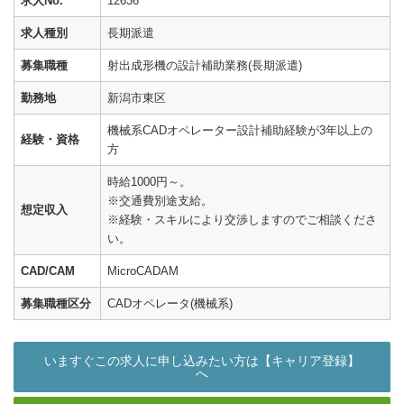
求人No.
12636
求人種別
長期派遣
募集職種
射出成形機の設計補助業務(長期派遣)
勤務地
新潟市東区
機械系CADオペレーター設計補助経験が3年以上の
経験・資格
方
時給1000円～。
※交通費別途支給。
想定収入
※経験・スキルにより交渉しますのでご相談くださ
い。
CAD/CAM
MicroCADAM
募集職種区分
CADオペレータ(機械系)
いますぐこの求人に申し込みたい方は【キャリア登録】
へ