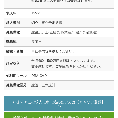
※1級建築士の有資格者は優遇致します。
求人No.
12554
求人種別
紹介・紹介予定派遣
募集職種
建築設計士(正社員:職業紹介/紹介予定派遣)
勤務地
長岡市
経験・資格
※仕事内容を参照ください。
年収400～500万円※経験・スキルによる。
想定収入
交渉致します。ご希望条件お聞かせください。
他利用ツール
DRA-CAD
募集職種区分
建設・土木設計
いますぐこの求人に申し込みたい方は【キャリア登録】
へ
希望条件にあった新着求人情報を受け取りたい方は【メ