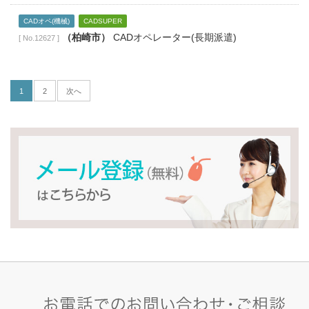
CADオペ(機械)
CADSUPER
（柏崎市）
CADオペレーター(長期派遣)
[ No.12627 ]
1
2
次へ