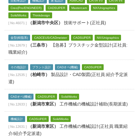
自動車設計
機械設計
家電設計
AutoCAD
CATIA V5
CATIA V4
Creo(Pro/ENGINEER)
CADSUPER
Mastercam
NX/Unigraphics
SolidWorks
Thinkdesign
（新潟市中央区）
技術サポート(正社員)
[ No.46071 ]
金型(樹脂系)
CADCEUS/CADmeister
CADSUPER
NX/Unigraphics
（三条市）
【急募】プラスチック金型設計(正社員:
[ No.12679 ]
職業紹介)
その他設計
プラント設計
CADオペ(機械)
CADSUPER
（柏崎市）
製品設計・CAD製図(正社員:紹介予定派
[ No.12535 ]
遣)
CADオペ(機械)
CADSUPER
SolidWorks
（新潟市東区）
工作機械の機械設計補助(長期派遣)
[ No.12633 ]
機械設計
CADSUPER
SolidWorks
（新潟市東区）
工作機械の機械設計(正社員:職業紹
[ No.12631 ]
介/紹介予定派遣)