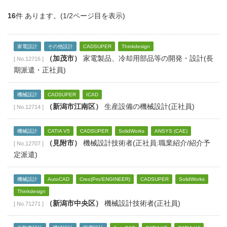
16
件 あります。(1/2ページ目を表示)
家電設計
その他設計
CADSUPER
Thinkdesign
（加茂市）
家電製品、冷却用部品等の開発・設計(長
[ No.12716 ]
期派遣・正社員)
機械設計
CADSUPER
ICAD
（新潟市江南区）
生産設備の機械設計(正社員)
[ No.12714 ]
機械設計
CATIA V5
CADSUPER
SolidWorks
ANSYS (CAE)
（見附市）
機械設計技術者(正社員:職業紹介/紹介予
[ No.12707 ]
定派遣)
機械設計
AutoCAD
Creo(Pro/ENGINEER)
CADSUPER
SolidWorks
Thinkdesign
（新潟市中央区）
機械設計技術者(正社員)
[ No.71271 ]