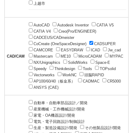
上越市
AutoCAD
Autodesk Inventor
CATIA V5
CATIA V4
Creo(Pro/ENGINEER)
CADCEUS/CADmeister
CoCreate (OneSpaceDesigner)
CADSUPER
CAMCORE
EASYDRAW
ICAD
Jw_cad
CAD/CAM
Mastercam
ME10
MicroCADAM
MYPAC
NX/Unigraphics
SolidWorks
Space-E
Speedy
Thinkdesign
Tools
TOPsolid
Vectorworks
WorkNC
頭脳RAPID
AP100/60/40（板金系）
CADMAC
CR5000
ANSYS (CAE)
自動車・自動車部品設計／開発
産業機械・工作機械設計/開発
家電・OA機器設計/開発
電気・電子回路設計/制御設計
生産・製造設備設計/開発
その他製品設計/開発