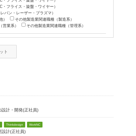
MC・フライス・旋盤・ワイヤー）
MC・フライス・旋盤・ワイヤー）
タレパン・レーザー・プラズマ）
他）
その他製造業関連職種（製造系）
（営業系）
その他製造業関連職種（管理系）
ット
設計・開発(正社員)
Thinkdesign
WorkNC
設計(正社員)