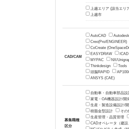
上越エリア (該当エリ
上越市
AutoCAD
Autodesk
Creo(Pro/ENGINEER)
CoCreate (OneSpaceDe
EASYDRAW
ICAD
CAD/CAM
MYPAC
NX/Unigra
Thinkdesign
Tools
頭脳RAPID
AP10
ANSYS (CAE)
自動車・自動車部品設
家電・OA機器設計/開
生産・製造設備設計/
樹脂金型設計
その
生産管理・品質管理
募集職種
CADオペレータ（建
区分