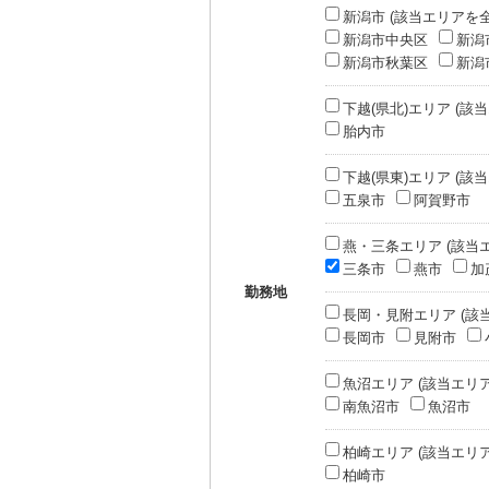
新潟市 (該当エリアを
新潟市中央区
新潟
新潟市秋葉区
新潟
下越(県北)エリア (該
胎内市
下越(県東)エリア (該
五泉市
阿賀野市
燕・三条エリア (該当
三条市
燕市
加
勤務地
長岡・見附エリア (該
長岡市
見附市
魚沼エリア (該当エリ
南魚沼市
魚沼市
柏崎エリア (該当エリ
柏崎市