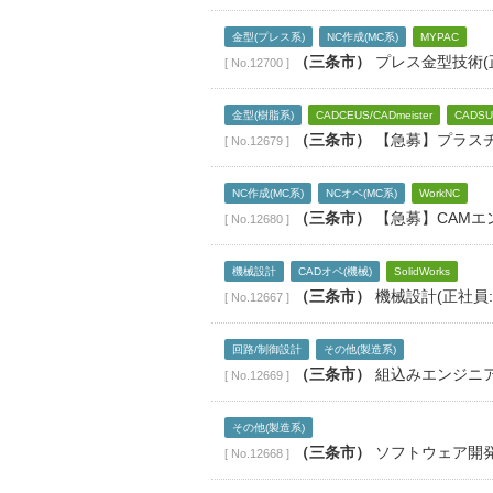
金型(プレス系)
NC作成(MC系)
MYPAC
（三条市）
プレス金型技術(
[ No.12700 ]
金型(樹脂系)
CADCEUS/CADmeister
CADSU
（三条市）
【急募】プラスチ
[ No.12679 ]
NC作成(MC系)
NCオペ(MC系)
WorkNC
（三条市）
【急募】CAMエ
[ No.12680 ]
機械設計
CADオペ(機械)
SolidWorks
（三条市）
機械設計(正社員
[ No.12667 ]
回路/制御設計
その他(製造系)
（三条市）
組込みエンジニア
[ No.12669 ]
その他(製造系)
（三条市）
ソフトウェア開発
[ No.12668 ]