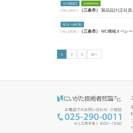
その他設計
SolidWorks
（三条市）
製品設計(正社員:
[ No.12647 ]
NCオペ(MC系)
（三条市）
MC機械オペレー
[ No.12635 ]
1
2
3
次へ