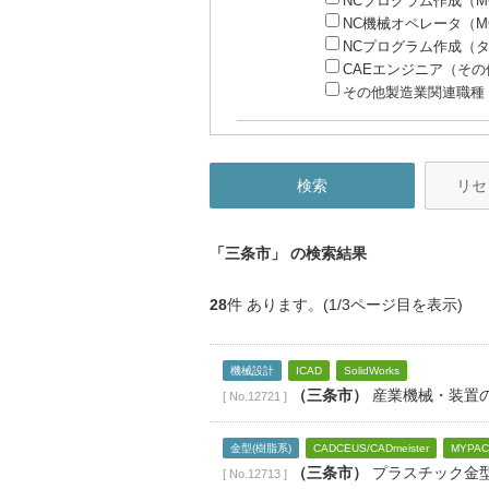
NCプログラム作成（
NC機械オペレータ（
NCプログラム作成（
CAEエンジニア（その
その他製造業関連職種
リセ
「三条市」
の検索結果
28
件 あります。(1/3ページ目を表示)
機械設計
ICAD
SolidWorks
（三条市）
産業機械・装置の
[ No.12721 ]
金型(樹脂系)
CADCEUS/CADmeister
MYPAC
（三条市）
プラスチック金型
[ No.12713 ]