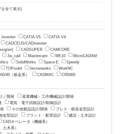
アを全て表示)
 Inventor
CATIA V5
CATIA V4
CADCEUS/CADmeister
signer)
CADSUPER
CAMCORE
Jw_cad
Mastercam
ME10
MicroCADAM
phics
SolidWorks
Space-E
Speedy
TOPsolid
Vectorworks
WorkNC
0/60/40（板金系）
CADMAC
CR5000
計／開発
産業機械・工作機械設計/開発
発
電気・電子回路設計/制御設計
開発
その他製品設計/開発
プレス・鍛造金型設計
他金型設計
プラント・配管設計
建設・土木設計
CADオペレータ（機械系）
設、土木系）