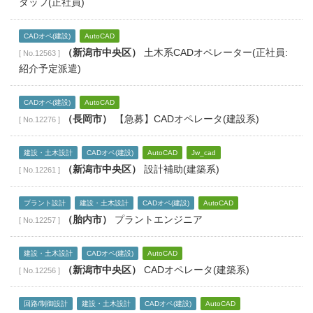
タッフ(正社員)
CADオペ(建設)
AutoCAD
（新潟市中央区）
土木系CADオペレーター(正社員:
[ No.12563 ]
紹介予定派遣)
CADオペ(建設)
AutoCAD
（長岡市）
【急募】CADオペレータ(建設系)
[ No.12276 ]
建設・土木設計
CADオペ(建設)
AutoCAD
Jw_cad
（新潟市中央区）
設計補助(建築系)
[ No.12261 ]
プラント設計
建設・土木設計
CADオペ(建設)
AutoCAD
（胎内市）
プラントエンジニア
[ No.12257 ]
建設・土木設計
CADオペ(建設)
AutoCAD
（新潟市中央区）
CADオペレータ(建築系)
[ No.12256 ]
回路/制御設計
建設・土木設計
CADオペ(建設)
AutoCAD