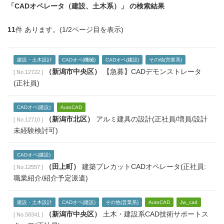
「CADオペレータ（建設、土木系）」
の検索結果
11
件 あります。(1/2ページ目を表示)
建設・土木設計
CADオペ(機械)
CADオペ(建設)
その他(営業系)
（新潟市中央区）
【急募】CADデモンストレータ
[ No.12722 ]
(正社員)
CADオペ(建設)
AutoCAD
（新潟市北区）
アルミ建具の設計(正社員/増員/設計
[ No.12710 ]
未経験検討可)
CADオペ(建設)
（田上町）
建築プレカットCADオペレータ(正社員:
[ No.12557 ]
職業紹介/紹介予定派遣)
建設・土木設計
CADオペ(建設)
その他(営業系)
AutoCAD
Jw_cad
（新潟市中央区）
土木・建設系CAD技術サポートス
[ No.58341 ]