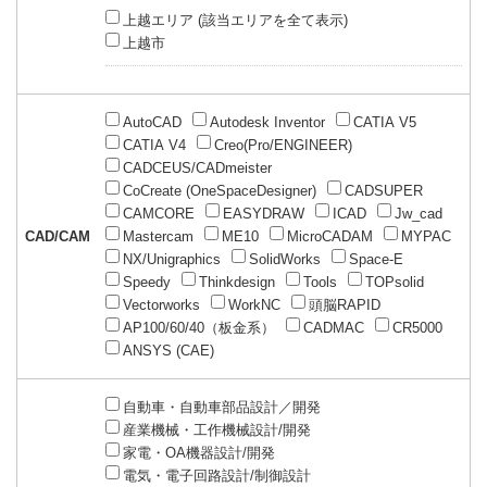
上越エリア (該当エリアを全て表示)
上越市
AutoCAD
Autodesk Inventor
CATIA V5
CATIA V4
Creo(Pro/ENGINEER)
CADCEUS/CADmeister
CoCreate (OneSpaceDesigner)
CADSUPER
CAMCORE
EASYDRAW
ICAD
Jw_cad
CAD/CAM
Mastercam
ME10
MicroCADAM
MYPAC
NX/Unigraphics
SolidWorks
Space-E
Speedy
Thinkdesign
Tools
TOPsolid
Vectorworks
WorkNC
頭脳RAPID
AP100/60/40（板金系）
CADMAC
CR5000
ANSYS (CAE)
自動車・自動車部品設計／開発
産業機械・工作機械設計/開発
家電・OA機器設計/開発
電気・電子回路設計/制御設計