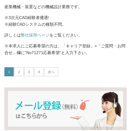
産業機械・装置などの機械設計業務です。
※3次元CAD経験者優遇!
※経験CADシステムの種類不問。
詳しくは
弊社採用ページ
をご覧ください。
※本求人にご応募希望の方は、「キャリア登録」>「ご質問・お問
合せ」欄に”No71271応募希望”と入力下さい。
1
2
3
4
次へ