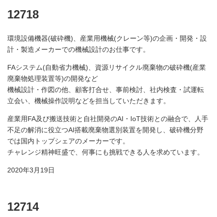
12718
環境設備機器(破砕機)、産業用機械(クレーン等)の企画・開発・設
計・製造メーカーでの機械設計のお仕事です。
FAシステム(自動省力機械)、資源リサイクル廃棄物の破砕機(産業
廃棄物処理装置等)の開発など
機械設計・作図の他、顧客打合せ、事前検討、社内検査・試運転
立会い、機械操作説明などを担当していただきます。
産業用FA及び搬送技術と自社開発のAI・IoT技術との融合で、人手
不足の解消に役立つAI搭載廃棄物選別装置を開発し、破砕機分野
では国内トップシェアのメーカーです。
チャレンジ精神旺盛で、何事にも挑戦できる人を求めています。
2020年3月19日
12714